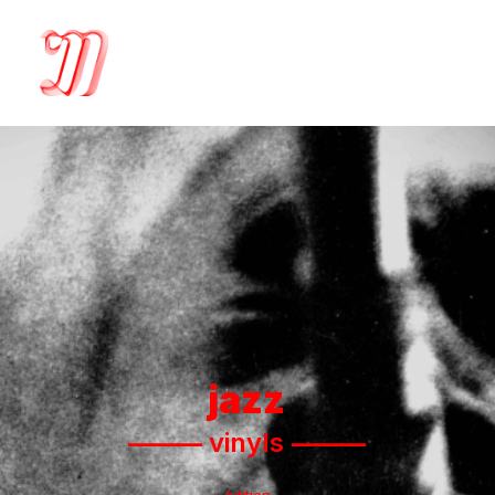
éditions du Layeur ⸻ 250 x 250 mm ⸻ 360 pages
jazz
⸻
vinyls ⸻