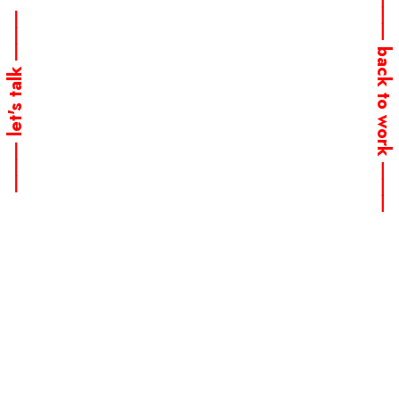
⸻
⸻
back to work
let's talk
⸻
⸻